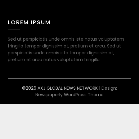
LOREM IPSUM
Sed ut perspiciatis unde omnis iste natus voluptatem
fringilla tempor dignissim at, pretium et arcu. Sed ut
perspiciatis unde omnis iste tempor dignissim at,
pretium et arcu natus voluptatem fringilla.
©2026 AXJ GLOBAL NEWS NETWORK
| Design:
Newspaperly WordPress Theme