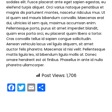
sodales elit. Fusce placerat ante eget sapien egestas, eu
eleifend turpis aliquet. Orci varius natoque penatibus et
magnis dis parturient montes, nascetur ridiculus mus. Ut
id quam sed mauris bibendum convallis. Maecenas erat
dui, ultricies id sem quis, maximus accumsan enim.
Pellentesque porta, purus sit amet imperdiet blandit,
quam eros porta orci, eu placerat quam libero a tortor.
Cras convallis tellus id sapien congue sollicitudin.
Aenean vehicula lacus vel ligula aliquam, sit amet
auctor felis pharetra. Maecenas id nisi velit. Pellentesque
mattis ligula leo, id bibendum ligula mollis at. Donec
ornare hendrerit est at finibus. Phasellus in ante id nulla
pharetra ullamcorper.
Post Views:
1,706
Facebook
Twitter
Email
Share